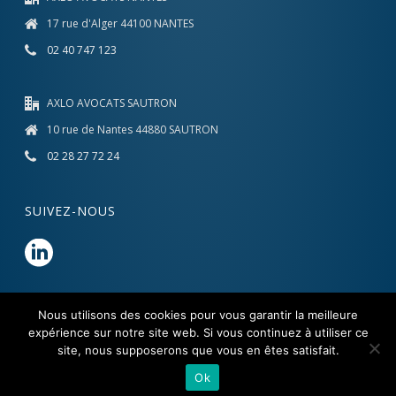
17 rue d'Alger 44100 NANTES
02 40 747 123
AXLO AVOCATS SAUTRON
10 rue de Nantes 44880 SAUTRON
02 28 27 72 24
SUIVEZ-NOUS
Nous utilisons des cookies pour vous garantir la meilleure
expérience sur notre site web. Si vous continuez à utiliser ce
site, nous supposerons que vous en êtes satisfait.
AXLO Avocats 2017-2026
Mentions Légales
Ok
Protection des données à caractère personnel