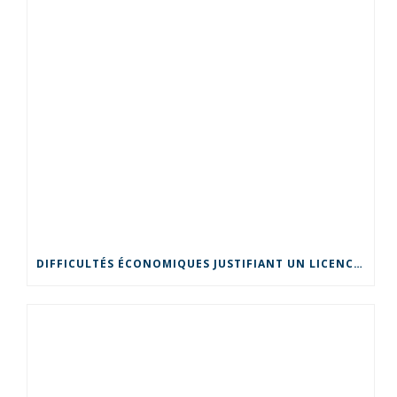
DIFFICULTÉS ÉCONOMIQUES JUSTIFIANT UN LICENCIEMENT POUR MOTIF ÉCONOMIQUE