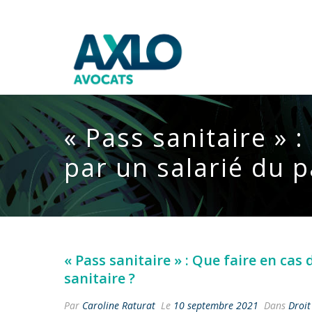
« Pass sanitaire » 
par un salarié du p
« Pass sanitaire » : Que faire en cas
sanitaire ?
Par
Caroline Raturat
Le
10 septembre 2021
Dans
Droit