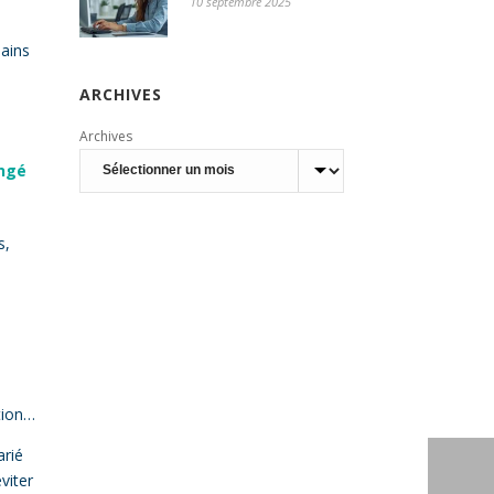
10 septembre 2025
mains
ARCHIVES
Archives
ongé
s,
ation…
arié
viter