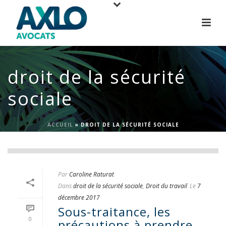
droit de la sécurité
sociale
ACCUEIL
»
DROIT DE LA SÉCURITÉ SOCIALE
Par
Caroline Raturat
Dans
droit de la sécurité sociale
,
Droit du travail
Le
7
décembre 2017
Sous-traitance, les
0
précautions à prendre