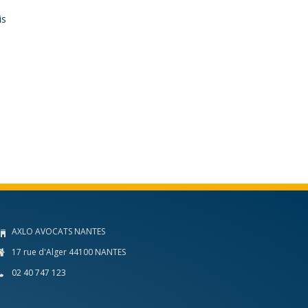
is
AXLO AVOCATS NANTES
17 rue d'Alger 44100 NANTES
02 40 747 123