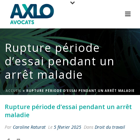
Rupture période
d’essai pendant un
arrêt maladie
ACCUEIL
»
RUPTURE PÉRIODE D’ESSAI PENDANT UN ARRÊT MALADIE
Rupture période d’essai pendant un arrêt
maladie
Par
Caroline Raturat
Le
5 février 2025
Dans
Droit du travail