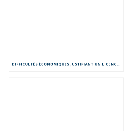
DIFFICULTÉS ÉCONOMIQUES JUSTIFIANT UN LICENCIEMENT POUR MOTIF ÉCONOMIQUE